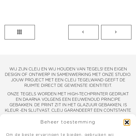
WIJ ZIJN CLEIJ EN WIJ HOUDEN VAN TEGELS! EEN EIGEN
DESIGN OF ONTWERP IN SAMENWERKING MET ONZE STUDIO.
JOUW PROJECT MET EEN CLEIJ TEGELWAND GEEFT DE
RUIMTE DIRECT DE GEWENSTE IDENTITEIT.
ONZE TEGELS WORDEN MET HIGH-TECHPRINTER GEDRUKT
EN DAARNA VOLGENS EEN EEUWENOUD PRINCIPE
GEBAKKEN. DE PRINT ZIT IN HET GLAZUUR GEBAKKEN, IS
KLEUR -EN SLIJTVAST. CLEIJ GARANDEERT EEN CONTSTANTE
EN HOOGWAARDIGE KWALITEIT.
Beheer toestemming
DE MOGELIJKHEDEN ZIJN EINDELOOS. IEDER ONTWERP,ALLE
KLEUREN EN AFMETINGEN ZIJN TOEPASBAAR. ONZE
Om de beste ervaringen te bieden, gebruiken wij
ERVAREN MEDEWERKERS IN DE STUDIO BIEDEN VOLLEDIGE